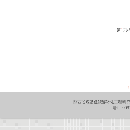
第
1
页/
『
陕西省煤基低碳醇转化工程研究
电话：091